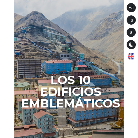
+a
-a
a
LOS 10
EDIFICIOS
EMBLEMÁTICOS