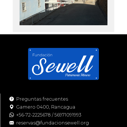
Preguntas frecuentes
Gamero 0400, Rancagua
+56-72-2225678
/
56971091993
reservas@fundacionsewell.org