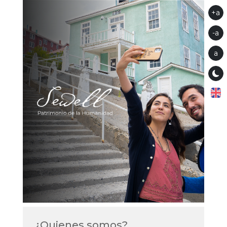
+a
-a
a
¿Quienes somos?